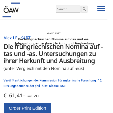
Alex
LEUKART
Alex LEUKART
Die frühgriechischen Nomina auf -tas und -as.
Untersuchungen zu ihrer Herkunft und Ausbreitung
Die frühgriechischen Nomina auf -
tas und -as. Untersuchungen zu 
ihrer Herkunft und Ausbreitung
(unter Vergleich mit den Nomina auf -eús)
Veröfftentlichungen der Kommission für mykenische Forschung, 12
Sitzungsberichte der phil.-hist. Klasse 558
€ 61,41–
incl. VAT
Order Print Edition