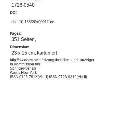
1728-0540
DOI
doi: 10.1553/0x0001f1cc
Pages:
351 Seiten,
Dimension:
23 x 15 cm, kartoniert
http://hw.oeaw.ac.at/sitzungsberichte_und_anzeiger
In Kommission bei
Springer-Verlag
Wien / New York
ISSN 0723-791X(Abt. I) ISSN 0723-9319(Abt.II)