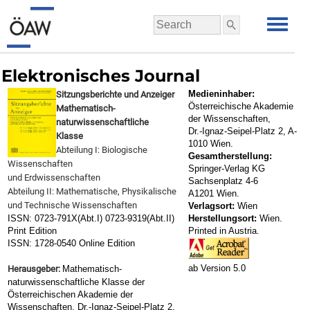
Elektronisches Journal
Medieninhaber:
Sitzungsberichte und Anzeiger
Österreichische Akademie
Mathematisch-
der Wissenschaften,
naturwissenschaftliche
Dr.-Ignaz-Seipel-Platz 2, A-
Klasse
1010 Wien.
Abteilung I: Biologische
Gesamtherstellung:
Wissenschaften
Springer-Verlag KG
und Erdwissenschaften
Sachsenplatz 4-6
Abteilung II: Mathematische, Physikalische
A1201 Wien.
und Technische Wissenschaften
Verlagsort:
Wien
ISSN: 0723-791X(Abt.I) 0723-9319(Abt.II)
Herstellungsort:
Wien.
Print Edition
Printed in Austria.
ISSN: 1728-0540 Online Edition
ab Version 5.0
Herausgeber:
Mathematisch-
naturwissenschaftliche Klasse der
Österreichischen Akademie der
Wissenschaften, Dr.-Ignaz-Seipel-Platz 2,