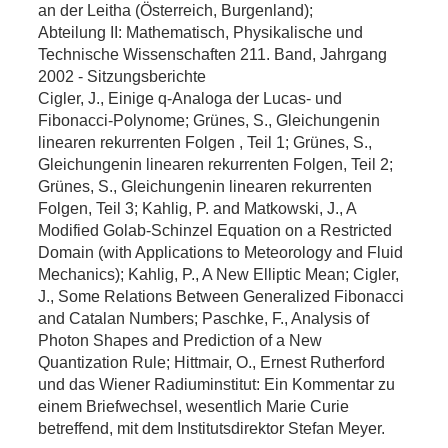
an der Leitha (Österreich, Burgenland);
Abteilung II: Mathematisch, Physikalische und
Technische Wissenschaften 211. Band, Jahrgang
2002 - Sitzungsberichte
Cigler, J., Einige q-Analoga der Lucas- und
Fibonacci-Polynome; Grünes, S., Gleichungenin
linearen rekurrenten Folgen , Teil 1; Grünes, S.,
Gleichungenin linearen rekurrenten Folgen, Teil 2;
Grünes, S., Gleichungenin linearen rekurrenten
Folgen, Teil 3; Kahlig, P. and Matkowski, J., A
Modified Golab-Schinzel Equation on a Restricted
Domain (with Applications to Meteorology and Fluid
Mechanics); Kahlig, P., A New Elliptic Mean; Cigler,
J., Some Relations Between Generalized Fibonacci
and Catalan Numbers; Paschke, F., Analysis of
Photon Shapes and Prediction of a New
Quantization Rule; Hittmair, O., Ernest Rutherford
und das Wiener Radiuminstitut: Ein Kommentar zu
einem Briefwechsel, wesentlich Marie Curie
betreffend, mit dem Institutsdirektor Stefan Meyer.