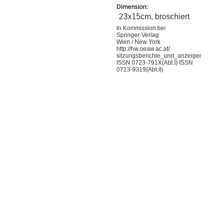
Dimension:
23x15cm, broschiert
In Kommission bei
Springer-Verlag
Wien / New York
http://hw.oeaw.ac.at/
sitzungsberichte_und_anzeiger
ISSN 0723-791X(Abt.I) ISSN
0723-9319(Abt.II)