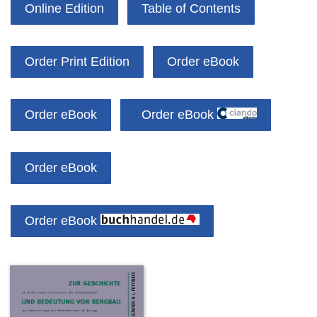
Online Edition
Table of Contents
Order Print Edition
Order eBook
Order eBook
Order eBook
Order eBook
Order eBook