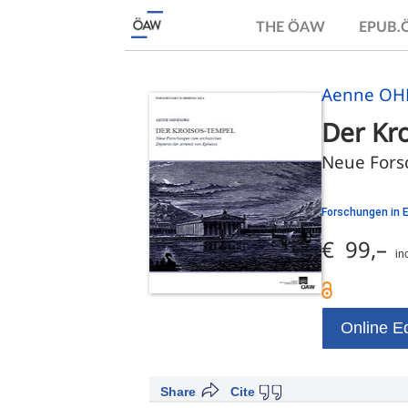
THE ÖAW
EPUB
Aenne O
Der Kr
Neue Fors
Forschungen in 
€ 99,–
in
Online Ed
Share
Cite