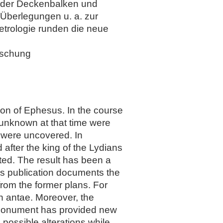
g der Deckenbalken und
 Überlegungen u. a. zur
Metrologie runden die neue
rschung
ion of Ephesus. In the course
 unknown at that time were
s were uncovered. In
 after the king of the Lydians
ed. The result has been a
is publication documents the
from the former plans. For
n antae. Moreover, the
he monument has provided new
 possible alterations while