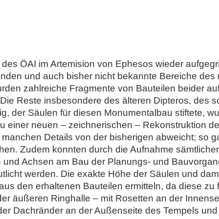
es ÖAI im Artemision von Ephesos wieder aufgegrif
efunden und auch bisher nicht bekannte Bereiche d
wurden zahlreiche Fragmente von Bauteilen beider au
Die Reste insbesondere des älteren Dipteros, des s
, der Säulen für diesen Monumentalbau stiftete, wur
e zu einer neuen – zeichnerischen – Rekonstruktion d
in manchen Details von der bisherigen abweicht; so g
ihen. Zudem konnten durch die Aufnahme sämtlicher R
 und Achsen am Bau der Planungs- und Bauvorgan
utlicht werden. Die exakte Höhe der Säulen und dam
 aus den erhaltenen Bauteilen ermitteln, da diese zu 
der äußeren Ringhalle – mit Rosetten an der Innensei
der Dachränder an der Außenseite des Tempels und