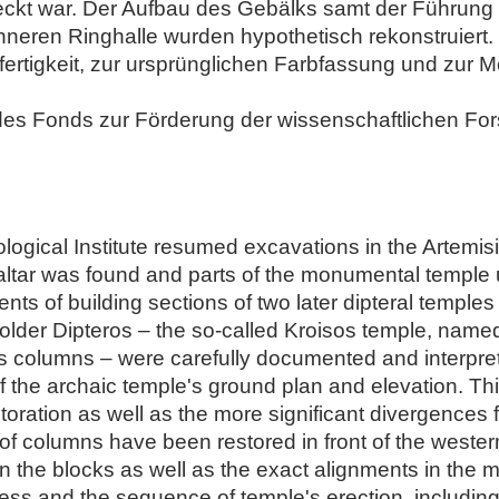
deckt war. Der Aufbau des Gebälks samt der Führun
 inneren Ringhalle wurden hypothetisch rekonstruiert.
nfertigkeit, zur ursprünglichen Farbfassung und zur 
des Fonds zur Förderung der wissenschaftlichen Fo
ological Institute resumed excavations in the Artemis
s altar was found and parts of the monumental temple
s of building sections of two later dipteral temple
e older Dipteros – the so-called Kroisos temple, named
columns – were carefully documented and interpret
f the archaic temple's ground plan and elevation. Th
toration as well as the more significant divergences 
f columns have been restored in front of the wester
s on the blocks as well as the exact alignments in t
cess and the sequence of temple's erection, including