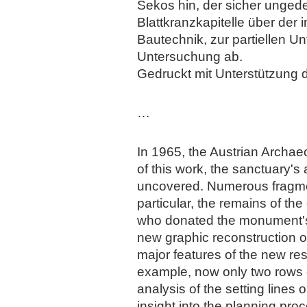
Sekos hin, der sicher unge
Blattkranzkapitelle über der
Bautechnik, zur partiellen U
Untersuchung ab.
Gedruckt mit Unterstützung 
…
In 1965, the Austrian Archae
of this work, the sanctuary'
uncovered. Numerous fragment
particular, the remains of th
who donated the monument's 
new graphic reconstruction o
major features of the new res
example, now only two rows o
analysis of the setting line
insight into the planning pro