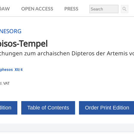
.ÖAW
OPEN ACCESS
PRESS
HNESORG
oisos-Tempel
chungen zum archaischen Dipteros der Artemis v
Ephesos XII/4
cl. VAT
ition
Table of Contents
Order Print Edition