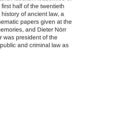
st half of the twentieth
istory of ancient law, a
hematic papers given at the
memories, and Dieter Nörr
 was president of the
ublic and criminal law as