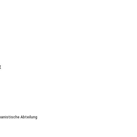
t
manistische Abteilung