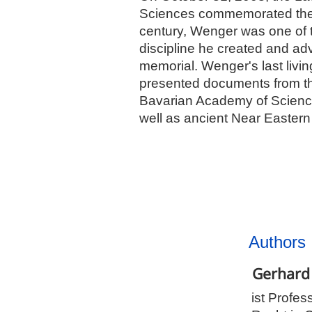
Sciences commemorated the 50
century, Wenger was one of t
discipline he created and ad
memorial. Wenger's last livi
presented documents from the
Bavarian Academy of Science
well as ancient Near Eastern
Authors
Gerhar
ist Profe