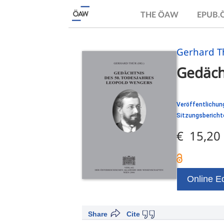
THE ÖAW
EPUB
Gerhard Th
Gedäch
Veröffentlichun
Sitzungsberichte
€ 15,20
Online Ed
Share
Cite