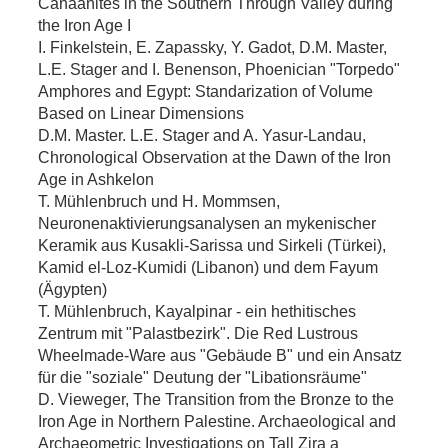
Canaanites in the Southern Through Valley during
the Iron Age I
I. Finkelstein, E. Zapassky, Y. Gadot, D.M. Master,
L.E. Stager and I. Benenson, Phoenician "Torpedo"
Amphores and Egypt: Standarization of Volume
Based on Linear Dimensions
D.M. Master. L.E. Stager and A. Yasur-Landau,
Chronological Observation at the Dawn of the Iron
Age in Ashkelon
T. Mühlenbruch und H. Mommsen,
Neuronenaktivierungsanalysen an mykenischer
Keramik aus Kusakli-Sarissa und Sirkeli (Türkei),
Kamid el-Loz-Kumidi (Libanon) und dem Fayum
(Ägypten)
T. Mühlenbruch, Kayalpinar - ein hethitisches
Zentrum mit "Palastbezirk". Die Red Lustrous
Wheelmade-Ware aus "Gebäude B" und ein Ansatz
für die "soziale" Deutung der "Libationsräume"
D. Vieweger, The Transition from the Bronze to the
Iron Age in Northern Palestine. Archaeological and
Archaeometric Investigations on Tall Zira a