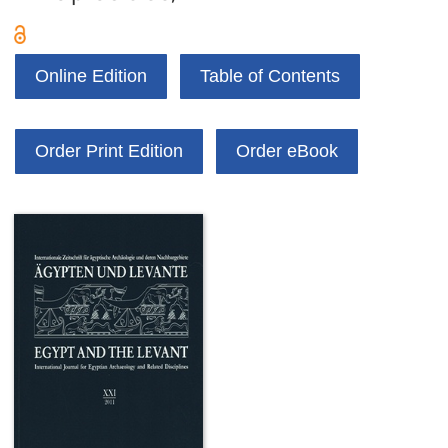
Online Edition
Table of Contents
Order Print Edition
Order eBook