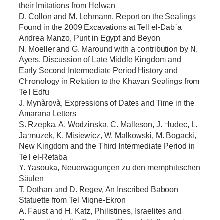
their Imitations from Helwan
D. Collon and M. Lehmann, Report on the Sealings
Found in the 2009 Excavations at Tell el-Dab`a
Andrea Manzo, Punt in Egypt and Beyon
N. Moeller and G. Maround with a contribution by N.
Ayers, Discussion of Late Middle Kingdom and
Early Second Intermediate Period History and
Chronology in Relation to the Khayan Sealings from
Tell Edfu
J. Mynàrovà, Expressions of Dates and Time in the
Amarana Letters
S. Rzepka, A. Wodzinska, C. Malleson, J. Hudec, L.
Jarmuzek, K. Misiewicz, W. Malkowski, M. Bogacki,
New Kingdom and the Third Intermediate Period in
Tell el-Retaba
Y. Yasouka, Neuerwägungen zu den memphitischen
Säulen
T. Dothan and D. Regev, An Inscribed Baboon
Statuette from Tel Miqne-Ekron
A. Faust and H. Katz, Philistines, Israelites and