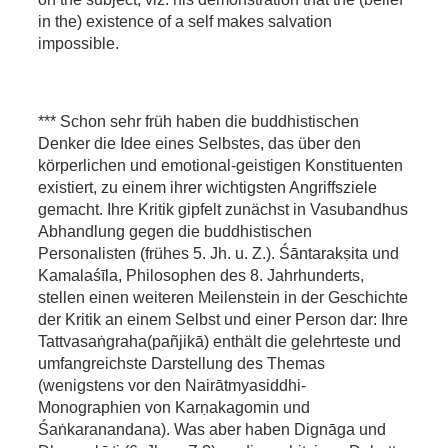
in the) existence of a self makes salvation
impossible.
*** Schon sehr früh haben die buddhistischen
Denker die Idee eines Selbstes, das über den
körperlichen und emotional-geistigen Konstituenten
existiert, zu einem ihrer wichtigsten Angriffsziele
gemacht. Ihre Kritik gipfelt zunächst in Vasubandhus
Abhandlung gegen die buddhistischen
Personalisten (frühes 5. Jh. u. Z.). Śāntarakṣita und
Kamalaśīla, Philosophen des 8. Jahrhunderts,
stellen einen weiteren Meilenstein in der Geschichte
der Kritik an einem Selbst und einer Person dar: Ihre
Tattvasaṅgraha(pañjikā) enthält die gelehrteste und
umfangreichste Darstellung des Themas
(wenigstens vor den Nairātmyasiddhi-
Monographien von Karṇakagomin und
Śaṅkaranandana). Was aber haben Dignāga und