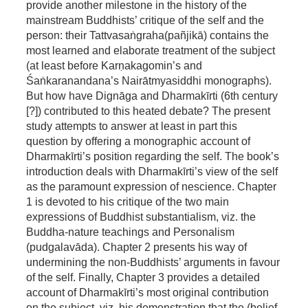
provide another milestone in the history of the
mainstream Buddhists’ critique of the self and the
person: their Tattvasaṅgraha(pañjikā) contains the
most learned and elaborate treatment of the subject
(at least before Karṇakagomin’s and
Śaṅkaranandana’s Nairātmyasiddhi monographs).
But how have Dignāga and Dharmakīrti (6th century
[?]) contributed to this heated debate? The present
study attempts to answer at least in part this
question by offering a monographic account of
Dharmakīrti’s position regarding the self. The book’s
introduction deals with Dharmakīrti’s view of the self
as the paramount expression of nescience. Chapter
1 is devoted to his critique of the two main
expressions of Buddhist substantialism, viz. the
Buddha-nature teachings and Personalism
(pudgalavāda). Chapter 2 presents his way of
undermining the non-Buddhists’ arguments in favour
of the self. Finally, Chapter 3 provides a detailed
account of Dharmakīrti’s most original contribution
on the subject, viz. his demonstration that the (belief