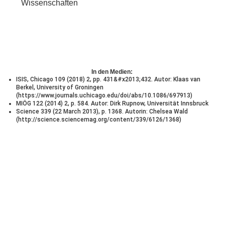
Wissenschaften
In den Medien:
ISIS, Chicago 109 (2018) 2, pp. 431&#x2013;432. Autor: Klaas van
Berkel, University of Groningen
(https://www.journals.uchicago.edu/doi/abs/10.1086/697913)
MIÖG 122 (2014) 2, p. 584. Autor: Dirk Rupnow, Universität Innsbruck
Science 339 (22 March 2013), p. 1368. Autorin: Chelsea Wald
(http://science.sciencemag.org/content/339/6126/1368)