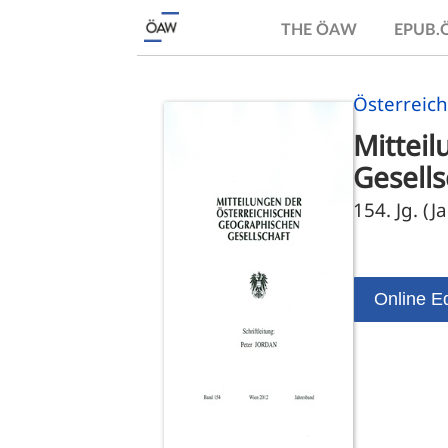
THE ÖAW
EPUB
Österreich
Mittei
Gesells
154. Jg. (
Online Ed