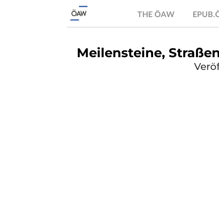
THE ÖAW
EPUB
Meilensteine, Straße
Verö