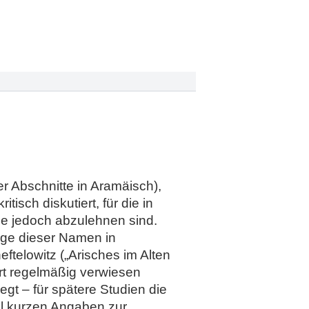
r Abschnitte in Aramäisch),
tisch diskutiert, für die in
ie jedoch abzulehnen sind.
räge dieser Namen in
ftelowitz („Arisches im Alten
ert regelmäßig verwiesen
gt – für spätere Studien die
l kurzen Angaben zur