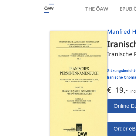
THE ÖAW
EPUB
Manfred 
Iranis
Iranische
Sitzungsberichte
Iranische Onom
€ 19,-
inc
Online Ed
Order e