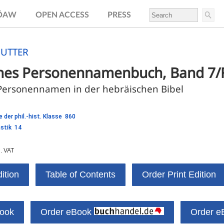
.ÖAW
OPEN ACCESS
PRESS
HUTTER
ches Personennamenbuch, Band 7/F
 Personennamen in der hebräischen Bibel
 der phil.-hist. Klasse 860
astik 14
l. VAT
ition
Table of Contents
Order Print Edition
Book
Order eBook
Order e