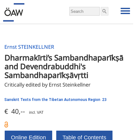
Ernst STEINKELLNER
Dharmakīrti’s Sambandhaparīkṣā 
and Devendrabuddhi's 
Sambandhaparīkṣāvṛtti
Critically edited by Ernst Steinkellner
Sanskrit Texts from the Tibetan Autonomous Region 23
€ 40,--
incl. VAT
Online Edition
Table of Contents