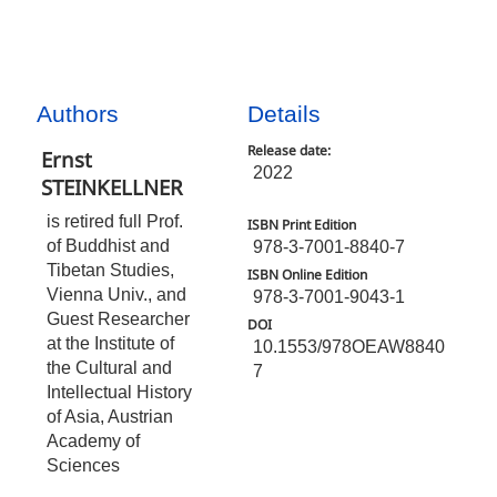
Authors
Details
Release date:
Ernst
2022
STEINKELLNER
is retired full Prof.
ISBN Print Edition
of Buddhist and
978-3-7001-8840-7
Tibetan Studies,
ISBN Online Edition
Vienna Univ., and
978-3-7001-9043-1
Guest Researcher
DOI
at the Institute of
10.1553/978OEAW8840
the Cultural and
7
Intellectual History
of Asia, Austrian
Academy of
Sciences