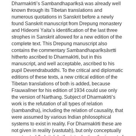
Dharmakīrti’s Sambandhaparīkṣā was already well
known through its Tibetan translations and
numerous quotations in Sanskrit before a newly
found Sanskrit manuscript from Drepung monastery
and Hideomi Yaita’s identification of the last three
strophes in Sanskrit allowed for a new edition of the
complete text. This Drepung manuscript also
contains the commentary Sambandhaparīkṣāvṛtti
hitherto ascribed to Dharmakīrti, but in this
manuscript, and well acceptable, ascribed to his
pupil Devendrabuddhi. To the critical and diplomatic
editions of these texts, a new critical edition of the
Tibetan translations of both is added, because
Frauwallner for his edition of 1934 could use only
the version of Narthang. Subject of Dharmakīrti’s
work is the refutation of all types of relation
(sambandha), including the relation of causality, that
were assumed by various Indian philosophical
systems to exist in reality. For Dharmakīrti these are
not given in reality (vastutaḥ), but only conceptually