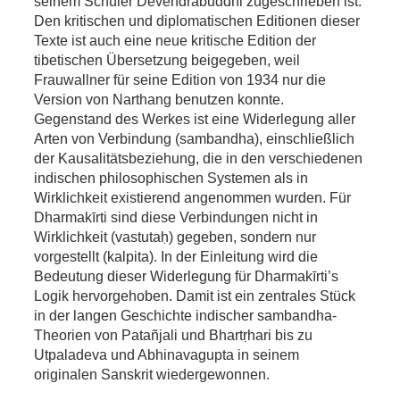
seinem Schüler Devendrabuddhi zugeschrieben ist.
Den kritischen und diplomatischen Editionen dieser
Texte ist auch eine neue kritische Edition der
tibetischen Übersetzung beigegeben, weil
Frauwallner für seine Edition von 1934 nur die
Version von Narthang benutzen konnte.
Gegenstand des Werkes ist eine Widerlegung aller
Arten von Verbindung (sambandha), einschließlich
der Kausalitätsbeziehung, die in den verschiedenen
indischen philosophischen Systemen als in
Wirklichkeit existierend angenommen wurden. Für
Dharmakīrti sind diese Verbindungen nicht in
Wirklichkeit (vastutaḥ) gegeben, sondern nur
vorgestellt (kalpita). In der Einleitung wird die
Bedeutung dieser Widerlegung für Dharmakīrti’s
Logik hervorgehoben. Damit ist ein zentrales Stück
in der langen Geschichte indischer sambandha-
Theorien von Patañjali und Bhartṛhari bis zu
Utpaladeva und Abhinavagupta in seinem
originalen Sanskrit wiedergewonnen.