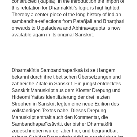
constructed (kalpita). In the introduction the import of
this refutation for Dharmakīrti’s logic is highlighted.
Thereby a center-piece of the long history of Indian
sambandha-reflections from Patañjali and Bhartṛhari
onwards to Utpaladeva and Abhinavagupta is now
available again in its original Sanskrit.
Dharmakīrtis Sambandhaparīkṣā ist seit langem
bekannt durch ihre tibetischen Übersetzungen und
zahlreiche Zitate in Sanskrit. Ein jüngst entdecktes
Sanskrit Manuskript aus dem Kloster Drepung und
Hideomi Yaitas Identifizierung der drei letzten
Strophen in Sanskrit legten eine neue Edition des
vollständigen Textes nahe. Dieses Drepung
Manuskript enthält auch den Kommentar, die
Sambandhaparīkṣāvṛtti, der bisher Dharmakīrti
zugeschrieben wurde, aber hier, und begründbar,