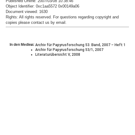
Published Online: 2007/03/08 10:38:46
Object Identifier: 0xc1aa5572 0x00149a06
Document viewed:
1630
Rights:
All rights reserved.
For questions regarding copyright and
copies please contact us by
email
.
In den Medien:
Archiv für Papyrusforschung 53. Band, 2007 – Heft 1
Archiv für Papyrusforschung 53/1, 2007
Literaturübersicht V, 2008