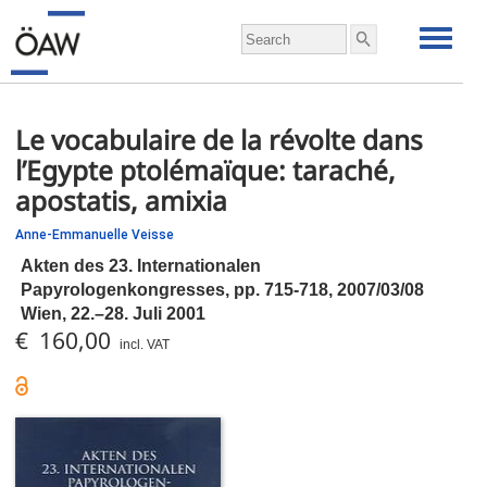
Le vocabulaire de la révolte dans
l’Egypte ptolémaïque: taraché,
apostatis, amixia
Anne-Emmanuelle Veisse
Akten des 23. Internationalen
Papyrologenkongresses,
pp.
715-718, 2007/03/08
Wien, 22.–28. Juli 2001
€ 160,00
incl. VAT