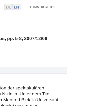
DE
EN
|
LOGIN
REGISTER
sos,
pp.
5-8, 2007/12/06
tion der spektakulären
Nildelta. Unter dem Titel
 Manfred Bietak (Universität
loniki) einzigartige