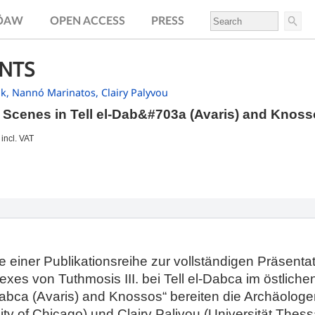
.ÖAW
OPEN ACCESS
PRESS
NTS
ak,
Nannó Marinatos,
Clairy Palyvou
 Scenes in Tell el-Dab&#703a (Avaris) and Knos
incl. VAT
e einer Publikationsreihe zur vollständigen Präsenta
s von Tuthmosis III. bei Tell el-Dabca im östlichen 
abca (Avaris) and Knossos“ bereiten die Archäologen
y of Chicago) und Clairy Palivou (Universität Thessa