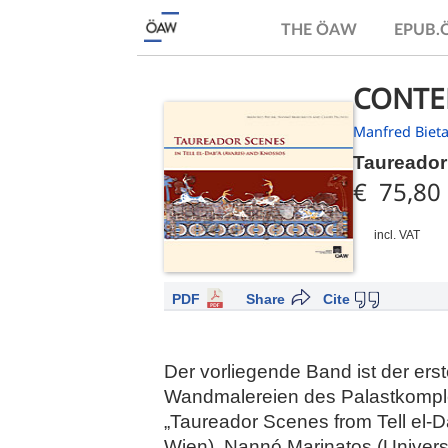
THE ÖAW
EPUB
CONTE
Manfred Biet
Taureador
€ 75,80
incl. VAT
PDF
Share
Cite
Der vorliegende Band ist der erst
Wandmalereien des Palastkomplexe
„Taureador Scenes from Tell el-D
Wien), Nannó Marinatos (Universit