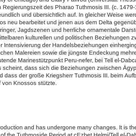
Regierungszeit des Pharao Tuthmosis III. (c. 1479-1
undlich und übersichtlich auf. In gleicher Weise we
os neu bearbeitet und jenen aus dem Delta gegenübe
ierringer, Jagdszenen und herrliche ornamentale Dar
telbaren kulturellen und politischen Beziehungen 
er Intensivierung der Handelsbeziehungen einhergin
oischen Malereien sowie die jüngste Endeckung meh
tende Marinestützpunkt Peru-nefer, bei Tell el-Dabca
scheint, dass sich die Beziehungen zwischen Ägyp
d dass der große Kriegsherr Tuthmosis III. beim Aufba
 von Knossos stützte.
oduction and has undergone many changes. It is the fi
x of the Tuthmoside Period at cEzbet Helmi/Tell el-