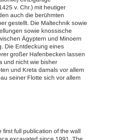
425 v. Chr.) mit heutiger
rden auch die berühmten
r gestellt. Die Maltechnik sowie
stellungen sowie knossische
zwischen Ägyptern und Minoern
g. Die Entdeckung eines
rerer großer Hafenbecken lassen
 und nicht wie bisher
ten und Kreta damals vor allem
u seiner Flotte sich vor allem
rst full publication of the wall
Dabca excavated since 1991. The