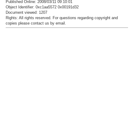
Published Online: 2008/03/11 09:10:01
Object Identifier: 0xc1aa5572 0x00191d32
Document viewed:
1207
Rights:
All rights reserved.
For questions regarding copyright and
copies please contact us by
email
.