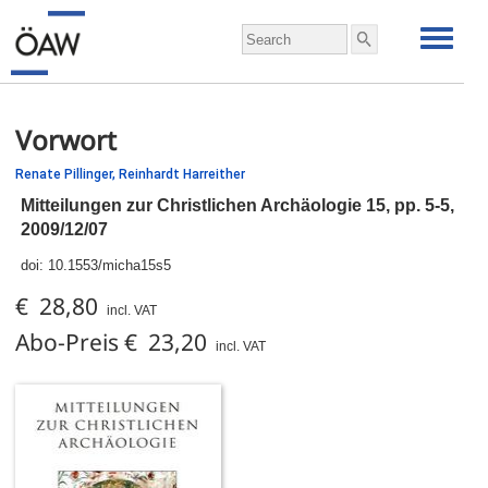
Vorwort
Renate Pillinger,
Reinhardt Harreither
Mitteilungen zur Christlichen Archäologie 15,
pp.
5-5,
2009/12/07
doi:
10.1553/micha15s5
€ 28,80
incl. VAT
Abo-Preis € 23,20
incl. VAT