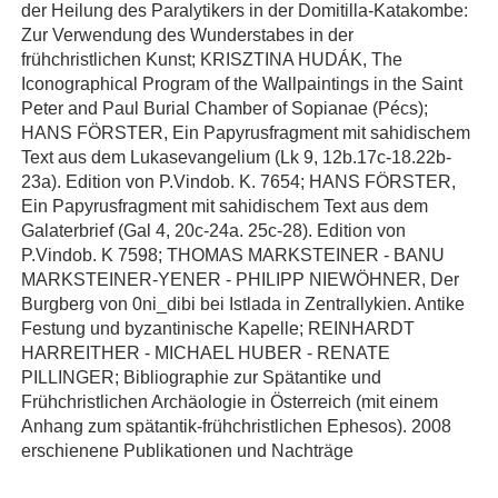
der Heilung des Paralytikers in der Domitilla-Katakombe:
Zur Verwendung des Wunderstabes in der
frühchristlichen Kunst; KRISZTINA HUDÁK, The
Iconographical Program of the Wallpaintings in the Saint
Peter and Paul Burial Chamber of Sopianae (Pécs);
HANS FÖRSTER, Ein Papyrusfragment mit sahidischem
Text aus dem Lukasevangelium (Lk 9, 12b.17c-18.22b-
23a). Edition von P.Vindob. K. 7654; HANS FÖRSTER,
Ein Papyrusfragment mit sahidischem Text aus dem
Galaterbrief (Gal 4, 20c-24a. 25c-28). Edition von
P.Vindob. K 7598; THOMAS MARKSTEINER - BANU
MARKSTEINER-YENER - PHILIPP NIEWÖHNER, Der
Burgberg von 0ni_dibi bei Istlada in Zentrallykien. Antike
Festung und byzantinische Kapelle; REINHARDT
HARREITHER - MICHAEL HUBER - RENATE
PILLINGER; Bibliographie zur Spätantike und
Frühchristlichen Archäologie in Österreich (mit einem
Anhang zum spätantik-frühchristlichen Ephesos). 2008
erschienene Publikationen und Nachträge