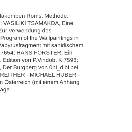
atakomben Roms: Methode,
bon; VASILIKI TSAMAKDA, Eine
: Zur Verwendung des
rogram of the Wallpaintings in
Papyrusfragment mit sahidischem
 K. 7654; HANS FÖRSTER, Ein
. Edition von P.Vindob. K 7598;
Burgberg von 0ni_dibi bei
 HARREITHER - MICHAEL HUBER -
n Österreich (mit einem Anhang
räge