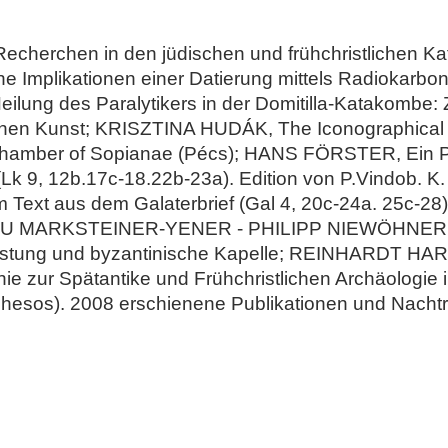
erchen in den jüdischen und frühchristlichen K
he Implikationen einer Datierung mittels Radiokar
eilung des Paralytikers in der Domitilla-Katakombe
ichen Kunst; KRISZTINA HUDÁK, The Iconographical P
l Chamber of Sopianae (Pécs); HANS FÖRSTER, Ein 
Lk 9, 12b.17c-18.22b-23a). Edition von P.Vindob.
Text aus dem Galaterbrief (Gal 4, 20c-24a. 25c-28)
MARKSTEINER-YENER - PHILIPP NIEWÖHNER, Der 
ke Festung und byzantinische Kapelle; REINHARDT
 zur Spätantike und Frühchristlichen Archäologie i
Ephesos). 2008 erschienene Publikationen und Nacht