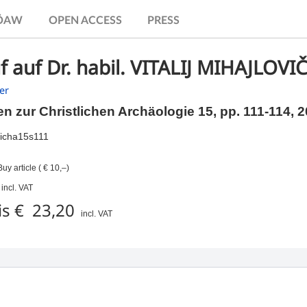
.ÖAW
OPEN ACCESS
PRESS
 auf Dr. habil. VITALIJ MIHAJLOVI
er
en zur Christlichen Archäologie 15,
pp.
111-114, 
icha15s111
uy article ( € 10,–)
incl. VAT
is € 23,20
incl. VAT