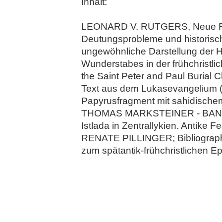
Inhalt:
LEONARD V. RUTGERS, Neue Rech
Deutungsprobleme und historisc
ungewöhnliche Darstellung der H
Wunderstabes in der frühchristl
the Saint Peter and Paul Buria
Text aus dem Lukasevangelium (
Papyrusfragment mit sahidischem 
THOMAS MARKSTEINER - BANU 
Istlada in Zentrallykien. Anti
RENATE PILLINGER; Bibliographie
zum spätantik-frühchristlichen 