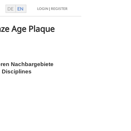
DE
EN
|
LOGIN
REGISTER
nze Age Plaque
deren Nachbargebiete
 Disciplines