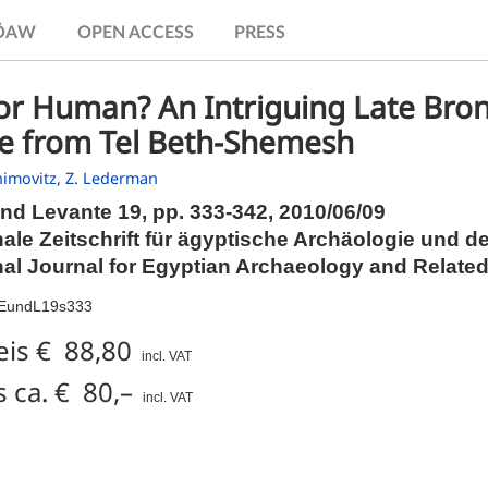
.ÖAW
OPEN ACCESS
PRESS
 or Human? An Intriguing Late Bro
ne from Tel Beth-Shemesh
nimovitz,
Z. Lederman
nd Levante 19,
pp.
333-342, 2010/06/09
nale Zeitschrift für ägyptische Archäologie und 
nal Journal for Egyptian Archaeology and Related
AEundL19s333
eis € 88,80
incl. VAT
 ca. € 80,–
incl. VAT