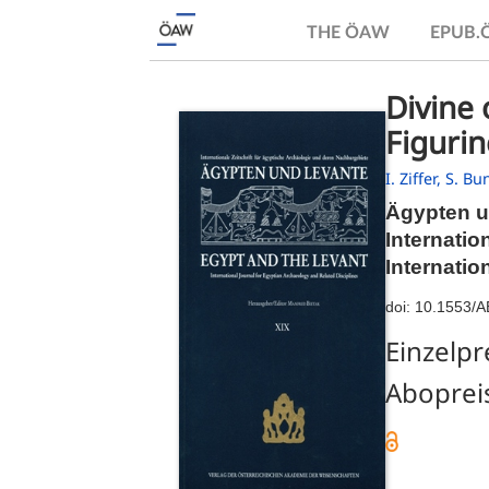
THE ÖAW
EPUB
Divine
Figuri
I. Ziffer,
S. Bu
Ägypten u
Internatio
Internatio
doi:
10.1553/
Einzelpr
Abopreis