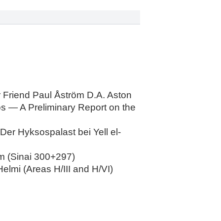
r Friend Paul Åström D.A. Aston
os — A Preliminary Report on the
Der Hyksospalast bei Yell el-
im (Sinai 300+297)
Helmi (Areas H/III and H/VI)