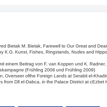
red Bietak M. Bietak, Farewell to Our Great and Dea
 by K.G. Kunst, Fishes, Ringstands, Nudes and Hipp
 mit einem Beitrag von F. van Koppen und K. Radner, 
gskampagne (Frühling 2008 und Frühling 2009)
en, Overseer ofthe Foreign Lands at Serabit el-Khad
 from Dll el-Dabca, in the Palace District at cEzbet 