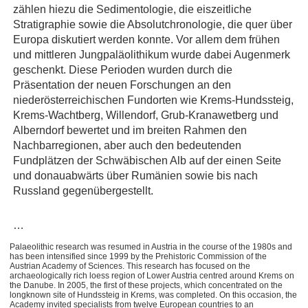
zählen hiezu die Sedimentologie, die eiszeitliche
Stratigraphie sowie die Absolutchronologie, die quer über
Europa diskutiert werden konnte. Vor allem dem frühen
und mittleren Jungpaläolithikum wurde dabei Augenmerk
geschenkt. Diese Perioden wurden durch die
Präsentation der neuen Forschungen an den
niederösterreichischen Fundorten wie Krems-Hundssteig,
Krems-Wachtberg, Willendorf, Grub-Kranawetberg und
Alberndorf bewertet und im breiten Rahmen den
Nachbarregionen, aber auch den bedeutenden
Fundplätzen der Schwäbischen Alb auf der einen Seite
und donauabwärts über Rumänien sowie bis nach
Russland gegenübergestellt.
…
Palaeolithic research was resumed in Austria in the course of the 1980s and
has been intensified since 1999 by the Prehistoric Commission of the
Austrian Academy of Sciences. This research has focused on the
archaeologically rich loess region of Lower Austria centred around Krems on
the Danube. In 2005, the first of these projects, which concentrated on the
longknown site of Hundssteig in Krems, was completed. On this occasion, the
Academy invited specialists from twelve European countries to an