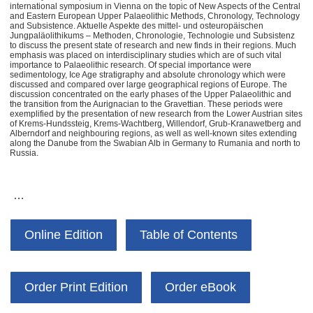
international symposium in Vienna on the topic of New Aspects of the Central
and Eastern European Upper Palaeolithic Methods, Chronology, Technology
and Subsistence. Aktuelle Aspekte des mittel- und osteuropäischen
Jungpaläolithikums – Methoden, Chronologie, Technologie und Subsistenz
to discuss the present state of research and new finds in their regions. Much
emphasis was placed on interdisciplinary studies which are of such vital
importance to Palaeolithic research. Of special importance were
sedimentology, Ice Age stratigraphy and absolute chronology which were
discussed and compared over large geographical regions of Europe. The
discussion concentrated on the early phases of the Upper Palaeolithic and
the transition from the Aurignacian to the Gravettian. These periods were
exemplified by the presentation of new research from the Lower Austrian sites
of Krems-Hundssteig, Krems-Wachtberg, Willendorf, Grub-Kranawetberg and
Alberndorf and neighbouring regions, as well as well-known sites extending
along the Danube from the Swabian Alb in Germany to Rumania and north to
Russia.
…
Online Edition
Table of Contents
Order Print Edition
Order eBook