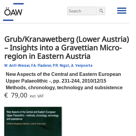
Grub/Kranawetberg (Lower Austria)
– Insights into a Gravettian Micro-
region in Eastern Austria
W. Antl-Weiser,
F.A. Fladerer,
P.R. Nigst,
A. Verpoorte
New Aspects of the Central and Eastern European
Upper Palaeolithic -,
pp.
231-244, 2010/12/15
Methods, chronology, technology and subsistence
€ 79,00
incl. VAT