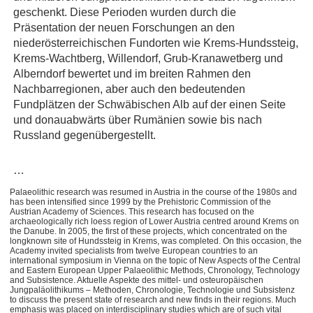
geschenkt. Diese Perioden wurden durch die
Präsentation der neuen Forschungen an den
niederösterreichischen Fundorten wie Krems-Hundssteig,
Krems-Wachtberg, Willendorf, Grub-Kranawetberg und
Alberndorf bewertet und im breiten Rahmen den
Nachbarregionen, aber auch den bedeutenden
Fundplätzen der Schwäbischen Alb auf der einen Seite
und donauabwärts über Rumänien sowie bis nach
Russland gegenübergestellt.
…
Palaeolithic research was resumed in Austria in the course of the 1980s and
has been intensified since 1999 by the Prehistoric Commission of the
Austrian Academy of Sciences. This research has focused on the
archaeologically rich loess region of Lower Austria centred around Krems on
the Danube. In 2005, the first of these projects, which concentrated on the
longknown site of Hundssteig in Krems, was completed. On this occasion, the
Academy invited specialists from twelve European countries to an
international symposium in Vienna on the topic of New Aspects of the Central
and Eastern European Upper Palaeolithic Methods, Chronology, Technology
and Subsistence. Aktuelle Aspekte des mittel- und osteuropäischen
Jungpaläolithikums – Methoden, Chronologie, Technologie und Subsistenz
to discuss the present state of research and new finds in their regions. Much
emphasis was placed on interdisciplinary studies which are of such vital