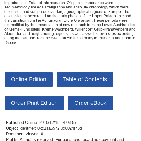
importance to Palaeolithic research. Of special importance were
sedimentology, Ice Age stratigraphy and absolute chronology which were
discussed and compared over large geographical regions of Europe. The
discussion concentrated on the early phases of the Upper Palaeolithic and
the transition from the Aurignacian to the Gravettian. These periods were
exemplified by the presentation of new research from the Lower Austrian sites
of Krems-Hundssteig, Krems-Wachtberg, Willendorf, Grub-Kranawetberg and
Alberndorf and neighbouring regions, as well as well-known sites extending
along the Danube from the Swabian Alb in Germany to Rumania and north to
Russia.
…
Online Edition
Table of Contents
Order Print Edition
Order eBook
Published Online: 2010/12/15 14:08:57
Object Identifier: 0xc1aa5572 0x0024f73d
Document viewed:
0
Rights:
All rights reserved.
For questions regarding copyright and