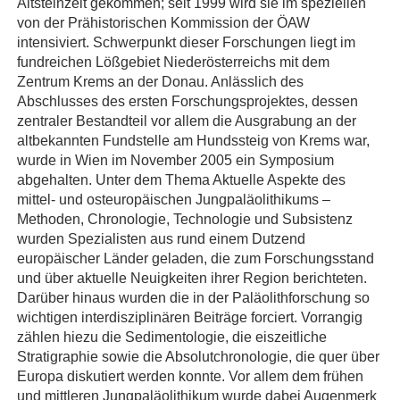
Altsteinzeit gekommen; seit 1999 wird sie im speziellen
von der Prähistorischen Kommission der ÖAW
intensiviert. Schwerpunkt dieser Forschungen liegt im
fundreichen Lößgebiet Niederösterreichs mit dem
Zentrum Krems an der Donau. Anlässlich des
Abschlusses des ersten Forschungsprojektes, dessen
zentraler Bestandteil vor allem die Ausgrabung an der
altbekannten Fundstelle am Hundssteig von Krems war,
wurde in Wien im November 2005 ein Symposium
abgehalten. Unter dem Thema Aktuelle Aspekte des
mittel- und osteuropäischen Jungpaläolithikums –
Methoden, Chronologie, Technologie und Subsistenz
wurden Spezialisten aus rund einem Dutzend
europäischer Länder geladen, die zum Forschungsstand
und über aktuelle Neuigkeiten ihrer Region berichteten.
Darüber hinaus wurden die in der Paläolithforschung so
wichtigen interdisziplinären Beiträge forciert. Vorrangig
zählen hiezu die Sedimentologie, die eiszeitliche
Stratigraphie sowie die Absolutchronologie, die quer über
Europa diskutiert werden konnte. Vor allem dem frühen
und mittleren Jungpaläolithikum wurde dabei Augenmerk