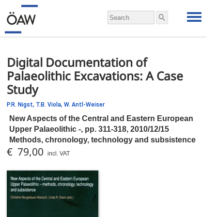
Digital Documentation of
Palaeolithic Excavations: A Case
Study
P.R. Nigst,
T.B. Viola,
W. Antl-Weiser
New Aspects of the Central and Eastern European
Upper Palaeolithic -,
pp.
311-318, 2010/12/15
Methods, chronology, technology and subsistence
€ 79,00
incl. VAT