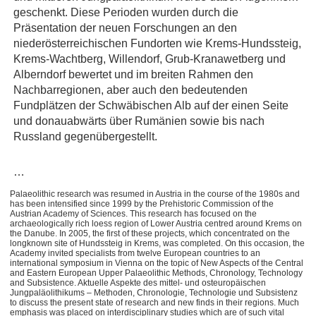
geschenkt. Diese Perioden wurden durch die
Präsentation der neuen Forschungen an den
niederösterreichischen Fundorten wie Krems-Hundssteig,
Krems-Wachtberg, Willendorf, Grub-Kranawetberg und
Alberndorf bewertet und im breiten Rahmen den
Nachbarregionen, aber auch den bedeutenden
Fundplätzen der Schwäbischen Alb auf der einen Seite
und donauabwärts über Rumänien sowie bis nach
Russland gegenübergestellt.
…
Palaeolithic research was resumed in Austria in the course of the 1980s and
has been intensified since 1999 by the Prehistoric Commission of the
Austrian Academy of Sciences. This research has focused on the
archaeologically rich loess region of Lower Austria centred around Krems on
the Danube. In 2005, the first of these projects, which concentrated on the
longknown site of Hundssteig in Krems, was completed. On this occasion, the
Academy invited specialists from twelve European countries to an
international symposium in Vienna on the topic of New Aspects of the Central
and Eastern European Upper Palaeolithic Methods, Chronology, Technology
and Subsistence. Aktuelle Aspekte des mittel- und osteuropäischen
Jungpaläolithikums – Methoden, Chronologie, Technologie und Subsistenz
to discuss the present state of research and new finds in their regions. Much
emphasis was placed on interdisciplinary studies which are of such vital