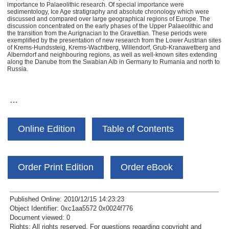
importance to Palaeolithic research. Of special importance were
sedimentology, Ice Age stratigraphy and absolute chronology which were
discussed and compared over large geographical regions of Europe. The
discussion concentrated on the early phases of the Upper Palaeolithic and
the transition from the Aurignacian to the Gravettian. These periods were
exemplified by the presentation of new research from the Lower Austrian sites
of Krems-Hundssteig, Krems-Wachtberg, Willendorf, Grub-Kranawetberg and
Alberndorf and neighbouring regions, as well as well-known sites extending
along the Danube from the Swabian Alb in Germany to Rumania and north to
Russia.
…
Online Edition
Table of Contents
Order Print Edition
Order eBook
Published Online: 2010/12/15 14:23:23
Object Identifier: 0xc1aa5572 0x0024f776
Document viewed:
0
Rights:
All rights reserved.
For questions regarding copyright and