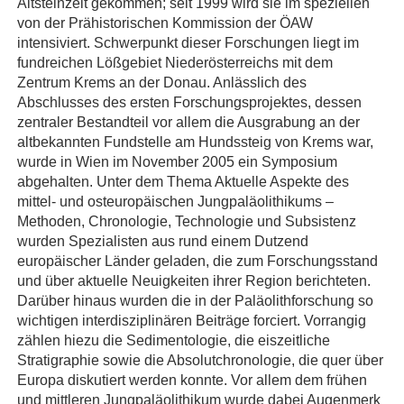
Altsteinzeit gekommen; seit 1999 wird sie im speziellen
von der Prähistorischen Kommission der ÖAW
intensiviert. Schwerpunkt dieser Forschungen liegt im
fundreichen Lößgebiet Niederösterreichs mit dem
Zentrum Krems an der Donau. Anlässlich des
Abschlusses des ersten Forschungsprojektes, dessen
zentraler Bestandteil vor allem die Ausgrabung an der
altbekannten Fundstelle am Hundssteig von Krems war,
wurde in Wien im November 2005 ein Symposium
abgehalten. Unter dem Thema Aktuelle Aspekte des
mittel- und osteuropäischen Jungpaläolithikums –
Methoden, Chronologie, Technologie und Subsistenz
wurden Spezialisten aus rund einem Dutzend
europäischer Länder geladen, die zum Forschungsstand
und über aktuelle Neuigkeiten ihrer Region berichteten.
Darüber hinaus wurden die in der Paläolithforschung so
wichtigen interdisziplinären Beiträge forciert. Vorrangig
zählen hiezu die Sedimentologie, die eiszeitliche
Stratigraphie sowie die Absolutchronologie, die quer über
Europa diskutiert werden konnte. Vor allem dem frühen
und mittleren Jungpaläolithikum wurde dabei Augenmerk