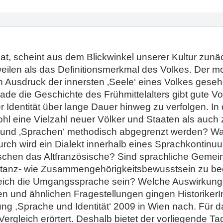
t, scheint aus dem Blickwinkel unserer Kultur zunäch
zuweilen als das Definitionsmerkmal des Volkes. Der
n Ausdruck der innersten ‚Seele‘ eines Volkes geseh
erade die Geschichte des Frühmittelalters gibt gute 
 Identität über lange Dauer hinweg zu verfolgen. I
l eine Vielzahl neuer Völker und Staaten als auch
er‘ und ‚Sprachen‘ methodisch abgegrenzt werden? 
rch wird ein Dialekt innerhalb eines Sprachkontinuu
schen das Altfranzösische? Sind sprachliche Gemei
tanz- wie Zusammengehörigkeitsbewusstsein zu b
leich die Umgangssprache sein? Welche Auswirkunge
en und ähnlichen Fragestellungen gingen Historiker
g ,Sprache und Identität‘ 2009 in Wien nach. Für da
m Vergleich erörtert. Deshalb bietet der vorliegend