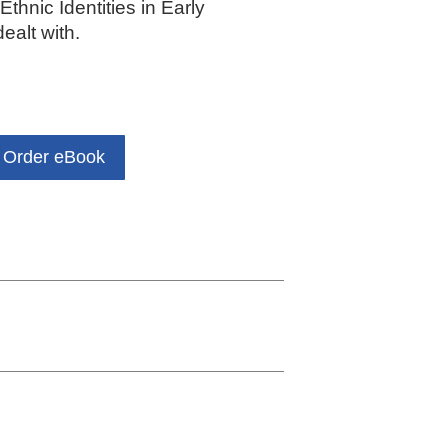
thnic Identities in Early
ealt with.
Order eBook