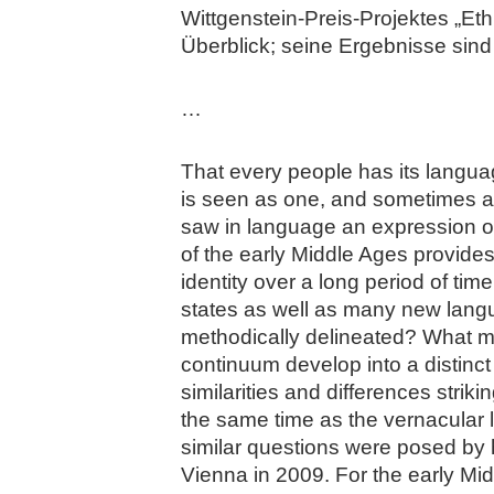
Wittgenstein-Preis-Projektes „Eth
Überblick; seine Ergebnisse sind
…
That every people has its languag
is seen as one, and sometimes as
saw in language an expression of t
of the early Middle Ages provide
identity over a long period of t
states as well as many new lang
methodically delineated? What ma
continuum develop into a distinc
similarities and differences strik
the same time as the vernacular 
similar questions were posed by h
Vienna in 2009. For the early Mi