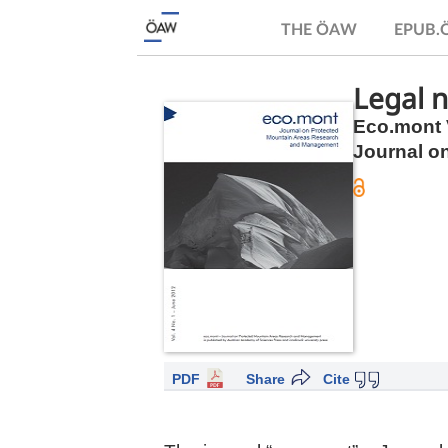
THE ÖAW
EPUB
Legal n
Eco.mont V
Journal o
PDF
Share
Cite