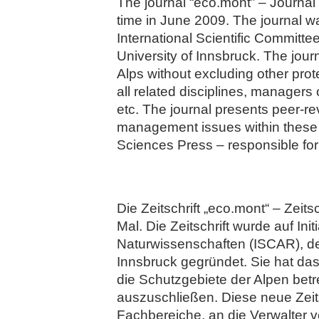
The journal “eco.mont” – Journal
time in June 2009. The journal wa
International Scientific Committ
University of Innsbruck. The jou
Alps without excluding other prot
all related disciplines, managers 
etc. The journal presents peer-r
management issues within these a
Sciences Press – responsible for 
Die Zeitschrift „eco.mont“ – Zei
Mal. Die Zeitschrift wurde auf I
Naturwissenschaften (ISCAR), de
Innsbruck gegründet. Sie hat das
die Schutzgebiete der Alpen bet
auszuschließen. Diese neue Zeits
Fachbereiche, an die Verwalter v