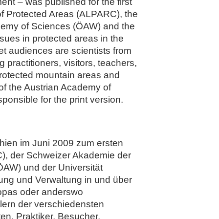
t – was published for the first
k of Protected Areas (ALPARC), the
cademy of Sciences (ÖAW) and the
sues in protected areas in the
et audiences are scientists from
 practitioners, visitors, teachers,
 protected mountain areas and
 of the Austrian Academy of
onsible for the print version.
schien im Juni 2009 zum ersten
RC), der Schweizer Akademie der
AW) und der Universität
hung und Verwaltung in und über
ropas oder anderswo
tlern der verschiedensten
en, Praktiker, Besucher,