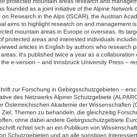
 of protected mountain areas research and managemen
s founded as a joint initiative of the Alpine Networ
ee on Research in the Alps (ISCAR), the Austrian A
rnal aims to highlight research on and management is
ected mountain areas in Europe or overseas. Its targ
of protected areas and interested individuals including
eviewed articles in English by authors who research
reas. It's published twice a year as a collaboration
the e-version – and Innsbruck University Press – resp
tschrift zur Forschung in Gebirgsschutzgebieten – er
nitiative des Netzwerks Alpiner Schutzgebiete (ALPA
r Österreichischen Akademie der Wissenschaften (Ö
 Ziel, Themen zu behandeln, die gleichzeitig Forsc
reffen, ohne dabei andere Gebirgsschutzgebiete Eu
chrift richtet sich an ein Publikum von Wissenschaf
on Schutzgebieten und an alle sonstigen Interessiert