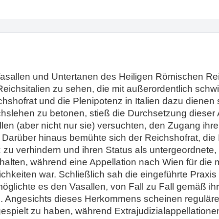
 Vasallen und Untertanen des Heiligen Römischen Rei
. Reichsitalien zu sehen, die mit außerordentlich s
hofrat und die Plenipotenz in Italien dazu dienen so
ichslehen zu betonen, stieß die Durchsetzung dieser
en (aber nicht nur sie) versuchten, den Zugang ihr
Darüber hinaus bemühte sich der Reichshofrat, die 
z zu verhindern und ihren Status als untergeordnete, 
lten, während eine Appellation nach Wien für die 
chkeiten war. Schließlich sah die eingeführte Praxis i
möglichte es den Vasallen, von Fall zu Fall gemäß ih
n. Angesichts dieses Herkommens scheinen reguläre 
gespielt zu haben, während Extrajudizialappellation