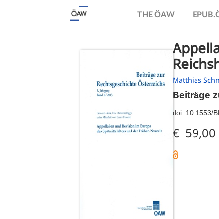
THE ÖAW
EPUB
Appella
Reichs
Matthias Schn
Beiträge z
doi:
10.1553/
€ 59,00