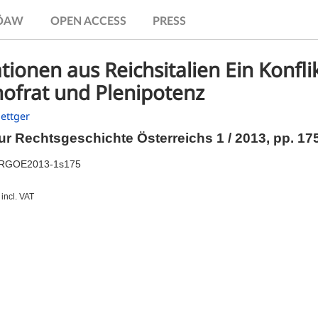
.ÖAW
OPEN ACCESS
PRESS
tionen aus Reichsitalien Ein Konfli
hofrat und Plenipotenz
ettger
ur Rechtsgeschichte Österreichs 1 / 2013,
pp.
175
BRGOE2013-1s175
incl. VAT