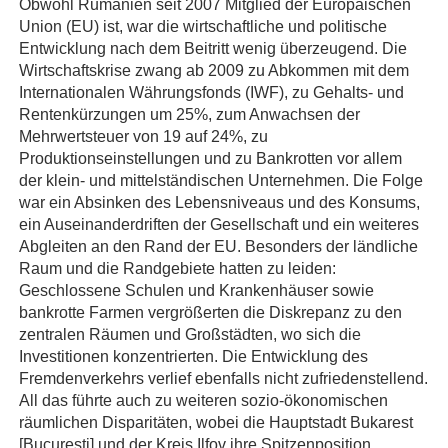
Obwohl Rumänien seit 2007 Mitglied der Europäischen
Union (EU) ist, war die wirtschaftliche und politische
Entwicklung nach dem Beitritt wenig überzeugend. Die
Wirtschaftskrise zwang ab 2009 zu Abkommen mit dem
Internationalen Währungsfonds (IWF), zu Gehalts- und
Rentenkürzungen um 25%, zum Anwachsen der
Mehrwertsteuer von 19 auf 24%, zu
Produktionseinstellungen und zu Bankrotten vor allem
der klein- und mittelständischen Unternehmen. Die Folge
war ein Absinken des Lebensniveaus und des Konsums,
ein Auseinanderdriften der Gesellschaft und ein weiteres
Abgleiten an den Rand der EU. Besonders der ländliche
Raum und die Randgebiete hatten zu leiden:
Geschlossene Schulen und Krankenhäuser sowie
bankrotte Farmen vergrößerten die Diskrepanz zu den
zentralen Räumen und Großstädten, wo sich die
Investitionen konzentrierten. Die Entwicklung des
Fremdenverkehrs verlief ebenfalls nicht zufriedenstellend.
All das führte auch zu weiteren sozio-ökonomischen
räumlichen Disparitäten, wobei die Hauptstadt Bukarest
[Bucureşti] und der Kreis Ilfov ihre Spitzenposition