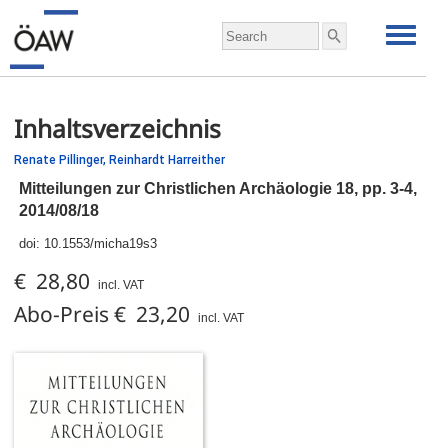
Inhaltsverzeichnis
Renate Pillinger,
Reinhardt Harreither
Mitteilungen zur Christlichen Archäologie 18,
pp.
3-4,
2014/08/18
doi:
10.1553/micha19s3
€ 28,80
incl. VAT
Abo-Preis € 23,20
incl. VAT