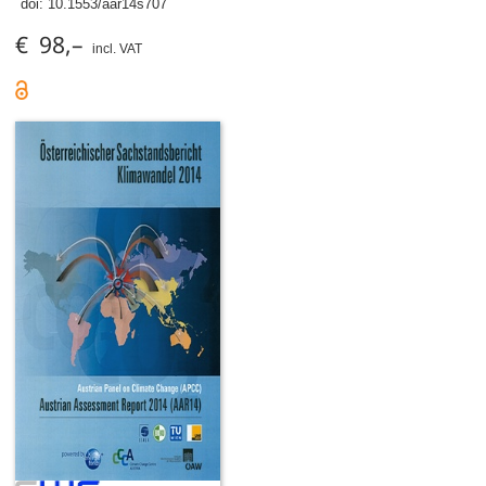
doi:
10.1553/aar14s707
€ 98,–
incl. VAT