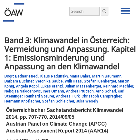
Band 3: Klimawandel in Österreich:
Vermeidung und Anpassung. Kapitel
1: Emissionsminderung und
Anpassung an den Klimawandel
Birgit Bednar-Friedl,
Klaus Radunsky,
Maria Balas,
Martin Baumann,
Barbara Buchner,
Veronika Gaube,
Willi Haas,
Stefan Kienberger,
Martin
König,
Angela Köppl,
Lukas Kranzl,
Julian Matzenberger,
Reinhard Mechler,
Nebojsa Nakicenovic,
Ines Omann,
Andrea Prutsch,
Arno Scharl,
Karl
Steininger,
Reinhard Steurer,
Andreas Türk,
Christoph Campregher,
Hermann Knoflacher,
Stefan Schleicher,
Julia Wesely
Österreichischer Sachstandsbericht Klimawandel
2014,
pp.
707-770, 2014/09/05
Austrian Panel on Climate Change (APCC)
Austrian Assessment Report 2014 (AAR14)