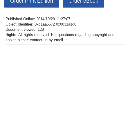
Order Print Edition
Order eBook
Published Online: 2014/10/29 11:27:07
Object Identifier: 0xc1aa5572 0x0031a1d0
Document viewed:
128
Rights:
All rights reserved.
For questions regarding copyright and
copies please contact us by
email
.