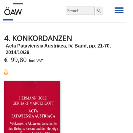
4. KONKORDANZEN
Acta Pataviensia Austriaca, IV. Band,
pp.
21-70,
2014/10/29
€ 99,80
incl. VAT