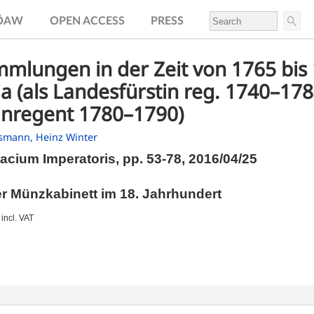
.ÖAW
OPEN ACCESS
PRESS
mmlungen in der Zeit von 1765 bis
a (als Landesfürstin reg. 1740–178
leinregent 1780–1790)
ssmann,
Heinz Winter
cium Imperatoris,
pp.
53-78, 2016/04/25
r Münzkabinett im 18. Jahrhundert
incl. VAT