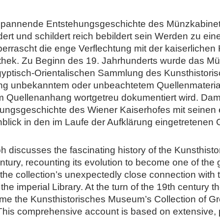
spannende Entstehungsgeschichte des Münzkabinett
t und schildert reich bebildert sein Werden zu ein
rrascht die enge Verflechtung mit der kaiserlichen
thek. Zu Beginn des 19. Jahrhunderts wurde das Mü
yptisch-Orientalischen Sammlung des Kunsthistori
ang unbekanntem oder unbeachtetem Quellenmaterial
Quellenanhang wortgetreu dokumentiert wird. Damit
mlungsgeschichte des Wiener Kaiserhofes mit seine
nblick in den im Laufe der Aufklärung eingetretene
aph discusses the fascinating history of the Kunsthi
entury, recounting its evolution to become one of the 
 is the collection’s unexpectedly close connection wit
the imperial Library. At the turn of the 19th century 
ome the Kunsthistorisches Museum’s Collection of G
 This comprehensive account is based on extensive,