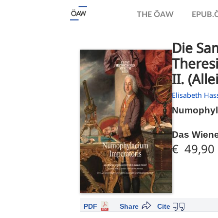
THE ÖAW
EPUB
Die Sa
Theresi
II. (Al
Elisabeth Ha
Numophyla
Das Wiene
€ 49,90
PDF
Share
Cite