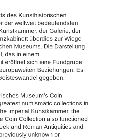
s des Kunsthistorischen
er der weltweit bedeutendsten
 Kunstkammer, der Galerie, der
nzkabinett überdies zur Wiege
schen Museums. Die Darstellung
, das in einem
 eröffnet sich eine Fundgrube
n europaweiten Beziehungen. Es
n Geisteswandel gegeben.
storisches Museum’s Coin
greatest numismatic collections in
h the imperial Kunstkammer, the
the Coin Collection also functioned
reek and Roman Antiquities and
 previously unknown or