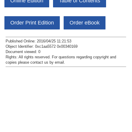
Online Edition
Table of Contents
Order Print Edition
Order eBook
Published Online: 2016/04/25 11:21:53
Object Identifier: 0xc1aa5572 0x00340169
Document viewed:
0
Rights:
All rights reserved.
For questions regarding copyright and
copies please contact us by
email
.