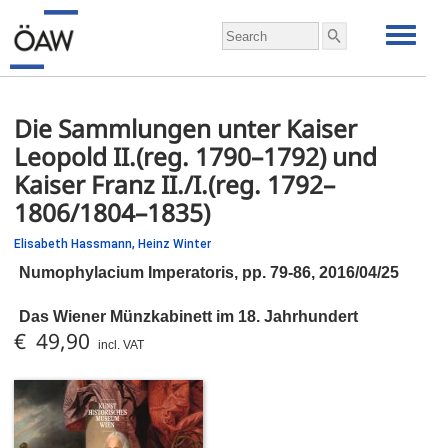
Die Sammlungen unter Kaiser
Leopold II.(reg. 1790–1792) und
Kaiser Franz II./I.(reg. 1792–
1806/1804–1835)
Elisabeth Hassmann,
Heinz Winter
Numophylacium Imperatoris,
pp.
79-86, 2016/04/25
Das Wiener Münzkabinett im 18. Jahrhundert
€ 49,90
incl. VAT