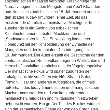
soziologischen Ansätzen verbindet. Das vorliegende
Narrativ beginnt mit den Mongolen und Abu‘l-Khairiden
und zieht sich zunächst bis ins 18. Jahrhundert und zu
den späten Tuqay-Timuriden, einer Zeit, als das
existierende räumlich-administrative Machtgebilde
zusehends in ein Setting von usbekischen
Kleinfürstentümern, tribalen Machtzentren und
„Stadtstaaten“ zerfiel. Die Entwicklung findet ihren
Höhepunkt mit der Konsolidierung der Dynastie der
Manghiten und der kolonialen Durchdringung im
19. Jahrhundert. Der Autor erzählt die Geschichte der den
zentralasiatischen Reitervölkern eigenen Weltsichten und
Herrschaftspraktiken zunächst aus der Vogelperspektive.
Der dynastische Fokus wird später zugunsten der
Lokalgeschichte von Orten wie Nūr, Shahr-i Sabz,
Tirmidh, Ḥiṣār und anderen aufgegeben, die oftmals
außerhalb des tuqay-timuridischen und manghitischen
Machtraumes standen und von konkurrierenden
militärischen, religiösen und militärischen Netzwerken
beherrscht wurden. Ein großer Teil des Buches widmet
sich der semantischen Ebene der von den Chronisten