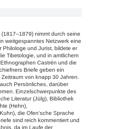
er (1817–1879) nimmt durch seine
sein weitgespanntes Netzwerk eine
hilologe und Jurist, bildete er
ie Tibetologie, und in amtlichem
d Ethnographen Castrén und die
hiefners Briefe geben ein
en Zeitraum von knapp 30 Jahren.
 auch Persönliches, darüber
themen. Einzelschwerpunkte des
e Literatur (Jülg), Bibliothek
hte (Hehn),
(Kuhn), die Ofen’sche Sprache
iefe sind reich kommentiert und
chnis, da im Laufe der