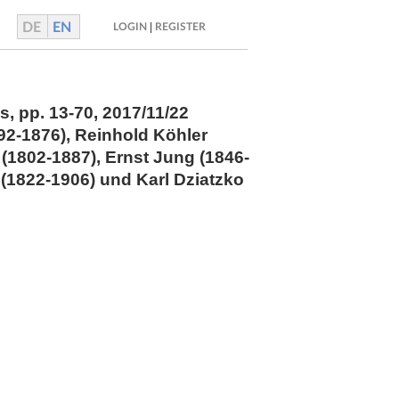
DE
EN
|
LOGIN
REGISTER
is,
pp.
13-70, 2017/11/22
792-1876), Reinhold Köhler
 (1802-1887), Ernst Jung (1846-
(1822-1906) und Karl Dziatzko