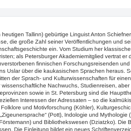
heutigen Tallinn) gebürtige Linguist Anton Schiefn
isse, die große Zahl seiner Veröffentlichungen und 
schaftsgeschichte ein. Vom Studium her klassischer P
sten; als Petersburger Akademiemitglied vertrat er d
ühverstorbenen finnischen Forschungsreisenden un
s Uslar über die kaukasischen Sprachen heraus. Sc
itten der Sprach- und Kulturwissenschaften für ein
er wissenschaftliche Nachwuchs, Studienreisen, aber
seeprovinzen sowie in St. Petersburg sind die Haupt
iellen Interessen der Adressaten – so die kalmükisch
Folklore und Motivforschung (Köhler), Kulturgeschic
„Zigeunersprache“ (Pott), Indologie und Mythologie 
örstemann) und Bibliothekswesen (Dziatzko). Die Br
sen. Die Einleitung bildet ein neues Schriftenverzei