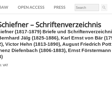
.ÖAW
OPEN ACCESS
PRESS
chiefner – Schriftenverzeichnis
efner (1817-1879) Briefe und Schriftenverzeichn
Bernhard Jälg (1825-1886), Karl Ernst von Bär (1
), Victor Hehn (1813-1890), August Friedrich Pott
nenz Diefenbach (1806-1883), Ernst Förstermann 
3)
cl. VAT