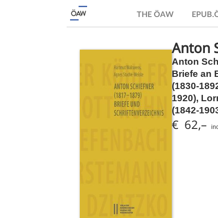
THE ÖAW
EPUB
Anton S
Anton Schi
Briefe an 
(1830-1892
1920), Lor
(1842-190
€ 62,–
in