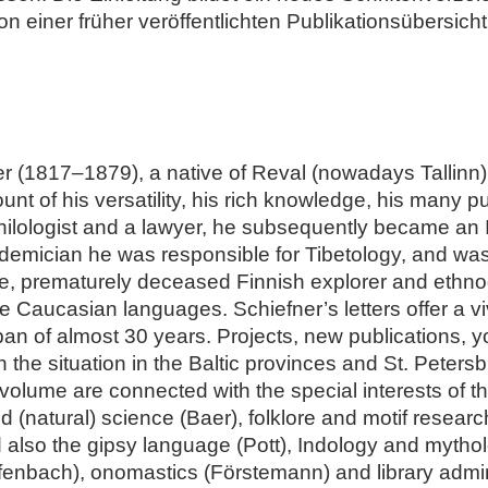
 einer früher veröffentlichten Publikationsübersicht 
r (1817–1879), a native of Reval (nowadays Tallinn),
unt of his versatility, his rich knowledge, his many p
 philologist and a lawyer, he subsequently became an
demician he was responsible for Tibetology, and wa
late, prematurely deceased Finnish explorer and ethn
 Caucasian languages. Schiefner’s letters offer a viv
pan of almost 30 years. Projects, new publications, y
the situation in the Baltic provinces and St. Petersb
t volume are connected with the special interests of
and (natural) science (Baer), folklore and motif researc
 also the gipsy language (Pott), Indology and mythol
fenbach), onomastics (Förstemann) and library admini