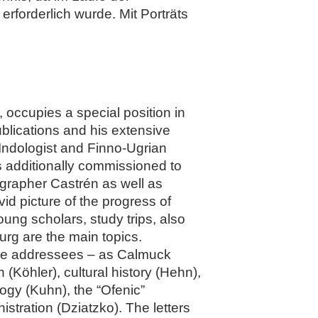
erforderlich wurde. Mit Porträts
 occupies a special position in
ublications and his extensive
 Indologist and Finno-Ugrian
s additionally commissioned to
ographer Castrén as well as
id picture of the progress of
oung scholars, study trips, also
urg are the main topics.
 the addressees – as Calmuck
h (Köhler), cultural history (Hehn),
ogy (Kuhn), the “Ofenic”
stration (Dziatzko). The letters