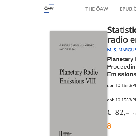
THE ÖAW
EPUB
Statist
radio e
M. S. MARQU
Planetary 
Proceeding
Emissions
doi:
10.1553/
doi:
10.1553/
€ 82,–
in