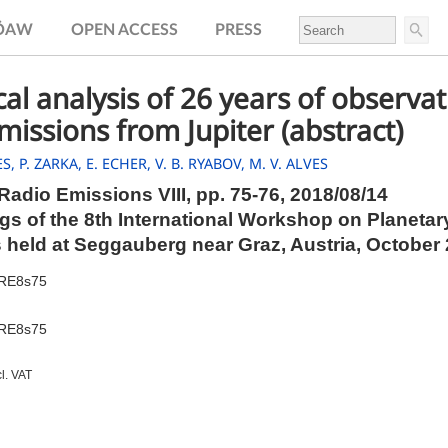
.ÖAW
OPEN ACCESS
PRESS
ical analysis of 26 years of observa
missions from Jupiter (abstract)
ES,
P. ZARKA,
E. ECHER,
V. B. RYABOV,
M. V. ALVES
Radio Emissions VIII,
pp.
75-76, 2018/08/14
s of the 8th International Workshop on Planetar
 held at Seggauberg near Graz, Austria, October
PRE8s75
PRE8s75
cl. VAT