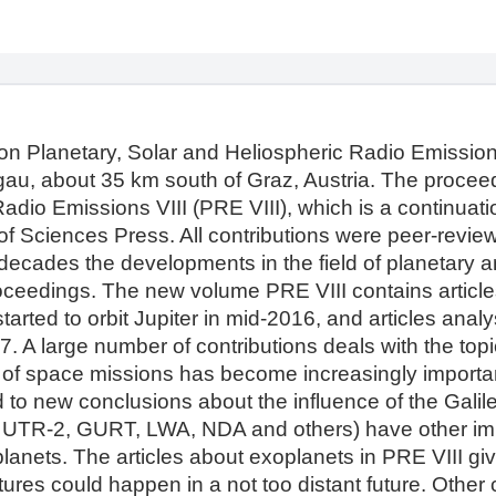
on Planetary, Solar and Heliospheric Radio Emission
ggau, about 35 km south of Graz, Austria. The procee
adio Emissions VIII (PRE VIII), which is a continuatio
f Sciences Press. All contributions were peer-revie
 decades the developments in the field of planetary 
eedings. The new volume PRE VIII contains articles 
tarted to orbit Jupiter in mid-2016, and articles anal
 A large number of contributions deals with the topi
f space missions has become increasingly important
ed to new conclusions about the influence of the Gal
UTR-2, GURT, LWA, NDA and others) have other impor
anets. The articles about exoplanets in PRE VIII give
ures could happen in a not too distant future. Other co