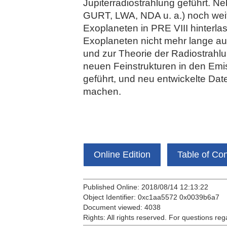
Jupiterradiostrahlung geführt. N
GURT, LWA, NDA u. a.) noch weit
Exoplaneten in PRE VIII hinterl
Exoplaneten nicht mehr lange auf
und zur Theorie der Radiostrahl
neuen Feinstrukturen in den Emi
geführt, und neu entwickelte Dat
machen.
Online Edition
Table of Co
Published Online: 2018/08/14 12:13:22
Object Identifier: 0xc1aa5572 0x0039b6a7
Document viewed:
4038
Rights:
All rights reserved.
For questions reg