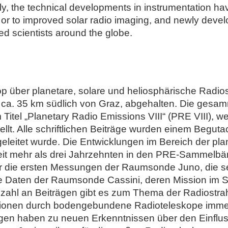
ly, the technical developments in instrumentation ha
ns or to improved solar radio imaging, and newly de
sted scientists around the globe.
op über planetare, solare und heliosphärische Radi
 ca. 35 km südlich von Graz, abgehalten. Die gesa
Titel „Planetary Radio Emissions VIII“ (PRE VIII), w
tellt. Alle schriftlichen Beiträge wurden einem Begut
eleitet wurde. Die Entwicklungen im Bereich der pla
eit mehr als drei Jahrzehnten in den PRE-Sammelb
er die ersten Messungen der Raumsonde Juno, die se
 die Daten der Raumsonde Cassini, deren Mission im
zahl an Beiträgen gibt es zum Thema der Radiostrahl
sionen durch bodengebundene Radioteleskope immer 
n haben zu neuen Erkenntnissen über den Einfluss