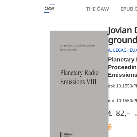
THE ÖAW
EPUB
Jovian 
ground-
A. LECACHEU
Planetary 
Proceeding
Emissions
doi:
10.1553/
doi:
10.1553/
€ 82,–
in