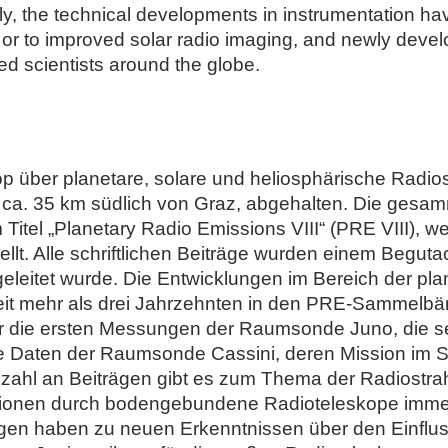
ly, the technical developments in instrumentation ha
ns or to improved solar radio imaging, and newly de
sted scientists around the globe.
op über planetare, solare und heliosphärische Radi
 ca. 35 km südlich von Graz, abgehalten. Die gesa
Titel „Planetary Radio Emissions VIII“ (PRE VIII), w
tellt. Alle schriftlichen Beiträge wurden einem Begut
eleitet wurde. Die Entwicklungen im Bereich der pla
eit mehr als drei Jahrzehnten in den PRE-Sammelb
er die ersten Messungen der Raumsonde Juno, die se
 die Daten der Raumsonde Cassini, deren Mission im
zahl an Beiträgen gibt es zum Thema der Radiostrahl
sionen durch bodengebundene Radioteleskope immer 
n haben zu neuen Erkenntnissen über den Einfluss