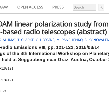
.ÖAW
OPEN ACCESS
PRESS
DAM linear polarization study from
based radio telescopes (abstract)
X,
M. IMAI,
T. CLARKE,
C. HIGGINS,
M. PANCHENKO,
A. KONOVALE
Radio Emissions VIII,
pp.
121-122, 2018/08/14
s of the 8th International Workshop on Planetar
 held at Seggauberg near Graz, Austria, October
PRE8s121
PRE8s121
cl. VAT