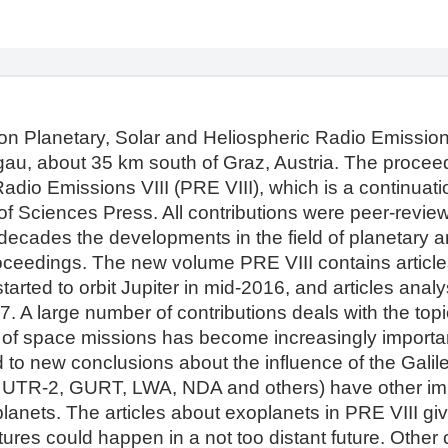
on Planetary, Solar and Heliospheric Radio Emission
ggau, about 35 km south of Graz, Austria. The procee
adio Emissions VIII (PRE VIII), which is a continuatio
f Sciences Press. All contributions were peer-revie
 decades the developments in the field of planetary 
eedings. The new volume PRE VIII contains articles 
tarted to orbit Jupiter in mid-2016, and articles anal
 A large number of contributions deals with the topi
f space missions has become increasingly important
ed to new conclusions about the influence of the Gal
UTR-2, GURT, LWA, NDA and others) have other impor
anets. The articles about exoplanets in PRE VIII give
ures could happen in a not too distant future. Other co