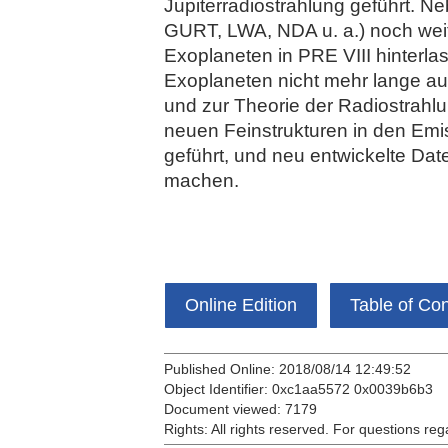
Jupiterradiostrahlung geführt. N
GURT, LWA, NDA u. a.) noch weit
Exoplaneten in PRE VIII hinterl
Exoplaneten nicht mehr lange auf
und zur Theorie der Radiostrahl
neuen Feinstrukturen in den Emi
geführt, und neu entwickelte Dat
machen.
Online Edition
Table of Co
Published Online: 2018/08/14 12:49:52
Object Identifier: 0xc1aa5572 0x0039b6b3
Document viewed:
7179
Rights:
All rights reserved.
For questions reg