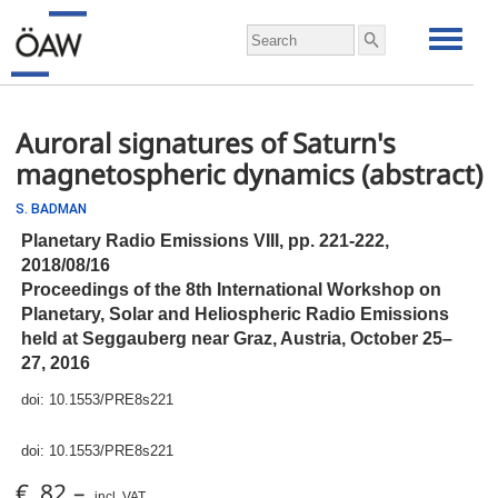
Auroral signatures of Saturn's
magnetospheric dynamics (abstract)
S. BADMAN
Planetary Radio Emissions VIII,
pp.
221-222,
2018/08/16
Proceedings of the 8th International Workshop on
Planetary, Solar and Heliospheric Radio Emissions
held at Seggauberg near Graz, Austria, October 25–
27, 2016
doi:
10.1553/PRE8s221
doi:
10.1553/PRE8s221
€ 82,–
incl. VAT