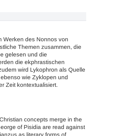
 den Werken des Nonnos von
ristliche Themen zusammen, die
ie gelesen und die
erden die ekphrastischen
 zudem wird Lykophron als Quelle
h ebenso wie Zyklopen und
 Zeit kontextualisiert.
Christian concepts merge in the
eorge of Pisidia are read against
anzus as literary forms of