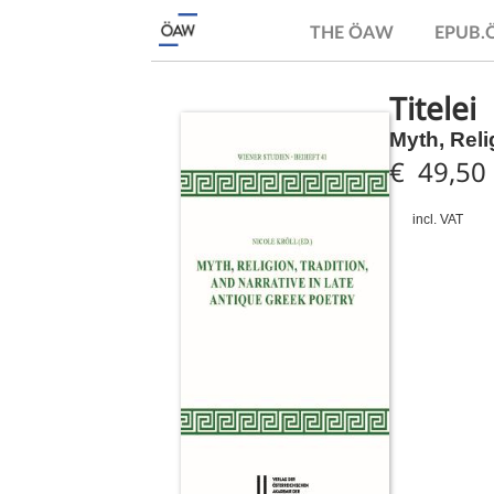
THE ÖAW
EPUB
Titelei
Myth, Reli
€ 49,50
incl. VAT