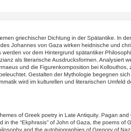
Themen griechischer Dichtung in der Spätantike. In
s“ des Johannes von Gaza wirken heidnische und ch
 werden vor dem Hintergrund spätantiker Philosoph
ianz als literarische Ausdrucksformen. Analysiert w
rnaeus und die Figurenkomposition bei Kollouthos,
 beleuchtet. Gestalten der Mythologie begegnen sic
matik wird im kulturellen und literarischen Umfeld der
emes of Greek poetry in Late Antiquity. Pagan and 
 in the “Ekphrasis” of John of Gaza, the poems of G
hilosophy and the autobiographies of Gregory of Nazi