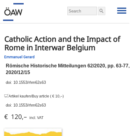
Catholic Action and the Impact of
Rome in Interwar Belgium
Emmanuel Gerard
Römische Historische Mitteilungen 62/2020,
pp.
63-77,
2020/12/15
doi:
10.1553/rhm62s63
Artikel kaufen/Buy article ( € 10,–)
doi:
10.1553/rhm62s63
€ 120,–
incl. VAT