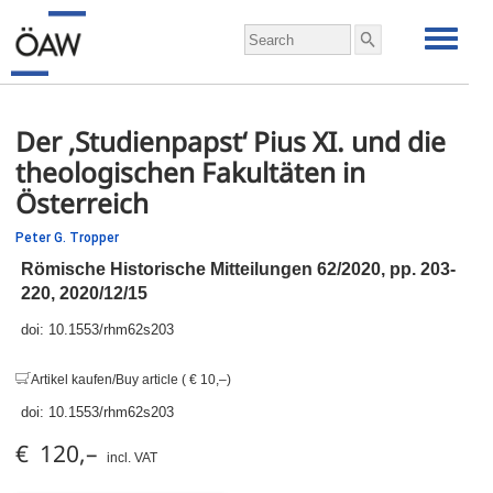
Der ‚Studienpapst‘ Pius XI. und die
theologischen Fakultäten in
Österreich
Peter G. Tropper
Römische Historische Mitteilungen 62/2020,
pp.
203-
220, 2020/12/15
doi:
10.1553/rhm62s203
Artikel kaufen/Buy article ( € 10,–)
doi:
10.1553/rhm62s203
€ 120,–
incl. VAT