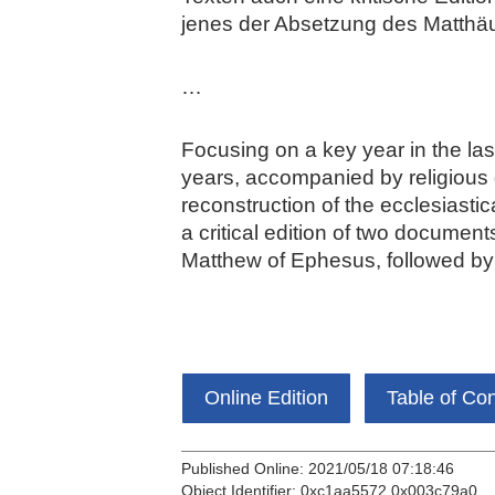
jenes der Absetzung des Matthä
…
Focusing on a key year in the las
years, accompanied by religious d
reconstruction of the ecclesiasti
a critical edition of two documen
Matthew of Ephesus, followed by 
Online Edition
Table of Co
Published Online: 2021/05/18 07:18:46
Object Identifier: 0xc1aa5572 0x003c79a0