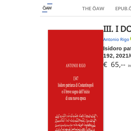
THE ÖAW
EPUB
III. I 
Antonio Rigo
Isidoro pa
192, 2021/
€ 65,--
i