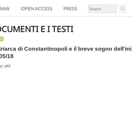
.ÖAW
OPEN ACCESS
PRESS
DOCUMENTI E I TESTI
triarca di Constantinopoli e il breve sogno dell'i
05/18
ncl. VAT