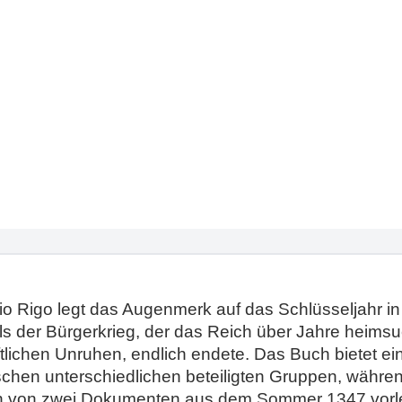
o Rigo legt das Augenmerk auf das Schlüsseljahr in
s der Bürgerkrieg, der das Reich über Jahre heimsuch
lichen Unruhen, endlich endete. Das Buch bietet ein
chen unterschiedlichen beteiligten Gruppen, währe
tion von zwei Dokumenten aus dem Sommer 1347 vor