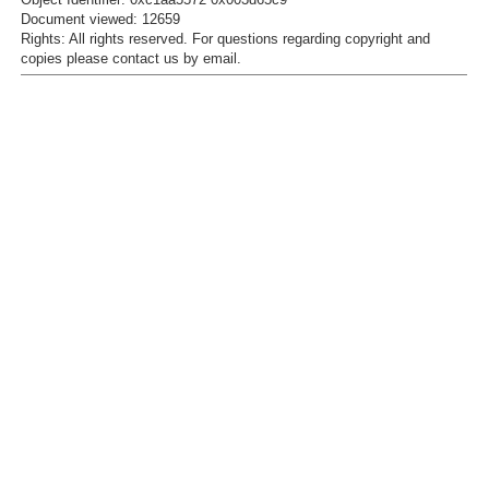
Object Identifier: 0xc1aa5572 0x003d65c9
Document viewed:
12659
Rights:
All rights reserved.
For questions regarding copyright and
copies please contact us by
email
.