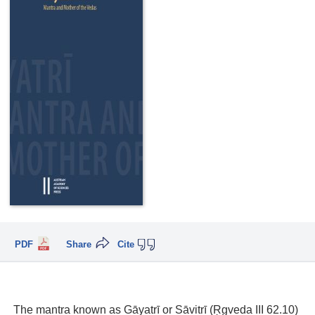
PDF
Share
Cite
The mantra known as Gāyatrī or Sāvitrī (Ṛgveda III 62.10)