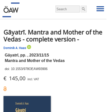
Gāyatrī. Mantra and Mother of the
Vedas - complete version -
Dominik A. Haas
Gāyatrī,
pp.
, 2023/11/15
Mantra and Mother of the Vedas
doi:
10.1553/978OEAW93906
€ 145,00
incl. VAT