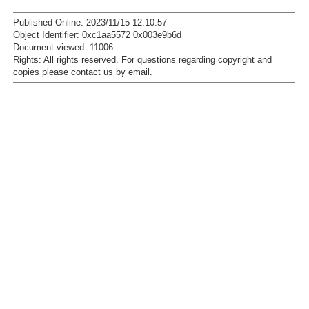
Published Online: 2023/11/15 12:10:57
Object Identifier: 0xc1aa5572 0x003e9b6d
Document viewed:
11006
Rights:
All rights reserved.
For questions regarding copyright and
copies please contact us by
email
.