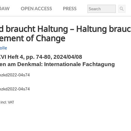
.ÖAW
OPEN ACCESS
PRESS
d braucht Haltung – Haltung brauc
ement of Change
olle
I Heft 4,
pp.
74-80, 2024/04/08
en am Denkmal: Internationale Fachtagung
ezkd2022-04s74
ezkd2022-04s74
incl. VAT