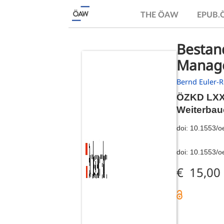
THE ÖAW
EPUB
Bestan
Manag
Bernd Euler-R
ÖZKD LXXV
Weiterbau
doi:
10.1553/o
doi:
10.1553/o
€ 15,00