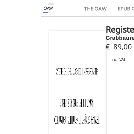
THE ÖAW
EPUB
Registe
Grabbaurel
€ 89,00
incl. VAT