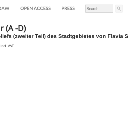
.ÖAW
OPEN ACCESS
PRESS
r (A -D)
iefs (zweiter Teil) des Stadtgebietes von Flavia 
incl. VAT