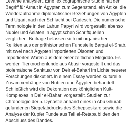
Levante analysiert. Eine lexicographische Studie hat den
Begriff für Armut in Ägypten zum Gegenstand, ein Artikel die
Wiederaufnahme diplomatischer Beziehungen von Ägypten
und Ugarit nach der Schlacht bei Qadesch. Die numerische
Terminologie in den Lahun Papyri wird vorgestellt, ebenso
Nubier und Asiaten in ägyptischen Schriftquellen
verglichen. Beiträge befassen sich mit organischen
Relikten aus der prähistorischen Fundstelle Bargat el-Shab,
mit zwei nach Ägypten importierten Ölsorten und
importierten Waren aus dem eisenzeitlichen Megiddo. Es
werden Tierknochenfunde aus Abusir vorgestellt und das
ptolemäische Sanktuar von Deir el-Bahari im Lichte neuerer
Forschungen diskutiert. In einem Essay werden kulturelle
Zusammenhänge von Nubien und Ägypten behandelt.
Schließlich wird die Dekoration des königlichen Kult-
Komplexes in Deir el-Bahari vorgestellt. Studien zur
Chronologie der 5. Dynastie anhand eines in Abu Ghurab
gefundenen Siegelabdrucks des Schepseskare sowie die
Analyse der Kupfer Funde aus Tell el-Retaba bilden den
Abschluss des Bandes.