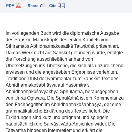
PDF
Share
Cite
Im vorliegenden Buch wird die diplomatische Ausgabe
des Sanskrit-Manuskripts des ersten Kapitels von
Sthiramatis Abhidharmakośaṭīkā Tattvārthā präsentiert.
Da das Werk nicht auf Sanskrit gefunden wurde, erfolgte
die Forschung ausschließlich anhand von
Übersetzungen ins Tibetische, die sich als unzureichend
erwiesen und die angestrebten Ergebnisse verfehlten.
Traditionell fußt der Kommentar zum Sanskrit-Text des
Abhidharmakośabhāṣya auf Yaśomitra's
Abhidharmakośavyākhyā Sphuṭārthā, herausgegeben
von Unrai Ogiwara. Die Sphuṭārthā ist ein Kommentar zu
den Fachbegriffen im Abhidharmakośabhāṣya, der eine
grammatikalische Erklärung des Textes liefert. Die
Erklärungen sind kurz und prägnant und spiegeln
hauptsächlich die Sarvāstivāda-Ansichten wider. Die
Tattvārthā hingegen interpretiert und erklärt die