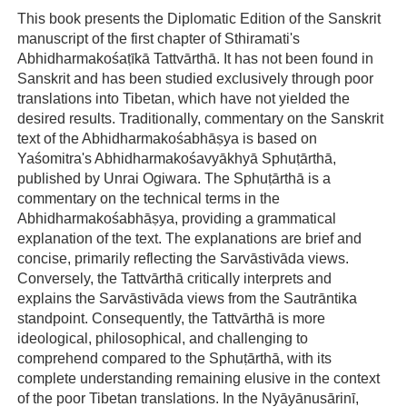
This book presents the Diplomatic Edition of the Sanskrit
manuscript of the first chapter of Sthiramati's
Abhidharmakośaṭīkā Tattvārthā. It has not been found in
Sanskrit and has been studied exclusively through poor
translations into Tibetan, which have not yielded the
desired results. Traditionally, commentary on the Sanskrit
text of the Abhidharmakośabhāṣya is based on
Yaśomitra's Abhidharmakośavyākhyā Sphuṭārthā,
published by Unrai Ogiwara. The Sphuṭārthā is a
commentary on the technical terms in the
Abhidharmakośabhāṣya, providing a grammatical
explanation of the text. The explanations are brief and
concise, primarily reflecting the Sarvāstivāda views.
Conversely, the Tattvārthā critically interprets and
explains the Sarvāstivāda views from the Sautrāntika
standpoint. Consequently, the Tattvārthā is more
ideological, philosophical, and challenging to
comprehend compared to the Sphuṭārthā, with its
complete understanding remaining elusive in the context
of the poor Tibetan translations. In the Nyāyānusārinī,