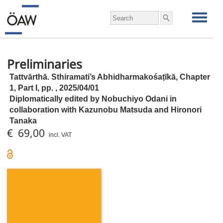
Preliminaries
Tattvārthā. Sthiramati’s Abhidharmakośaṭīkā, Chapter
1, Part I,
pp.
, 2025/04/01
Diplomatically edited by Nobuchiyo Odani in
collaboration with Kazunobu Matsuda and Hironori
Tanaka
€ 69,00
incl. VAT