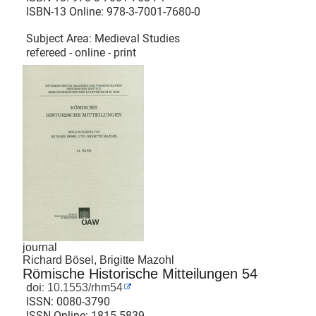
ISBN-13 Online:
978-3-7001-7680-0
Subject Area: Medieval Studies
refereed - online - print
journal
Richard Bösel, Brigitte Mazohl
Römische Historische Mitteilungen 54
doi:
10.1553/rhm54
ISSN:
0080-3790
ISSN Online:
1815-5839