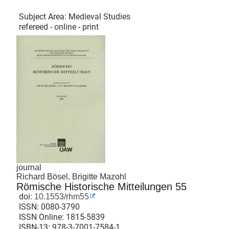
Subject Area: Medieval Studies
refereed - online - print
journal
Richard Bösel, Brigitte Mazohl
Römische Historische Mitteilungen 55
doi:
10.1553/rhm55
ISSN:
0080-3790
ISSN Online:
1815-5839
ISBN-13:
978-3-7001-7584-1