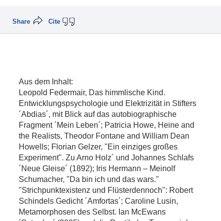
Share
Cite
Aus dem Inhalt:
Leopold Federmair, Das himmlische Kind.
Entwicklungspsychologie und Elektrizität in Stifters
´Abdias´, mit Blick auf das autobiographische
Fragment ´Mein Leben´; Patricia Howe, Heine and
the Realists, Theodor Fontane and William Dean
Howells; Florian Gelzer, "Ein einziges großes
Experiment". Zu Arno Holz´ und Johannes Schlafs
´Neue Gleise´ (1892); Iris Hermann – Meinolf
Schumacher, "Da bin ich und das wars."
"Strichpunktexistenz und Flüsterdennoch": Robert
Schindels Gedicht ´Amfortas´; Caroline Lusin,
Metamorphosen des Selbst. Ian McEwans