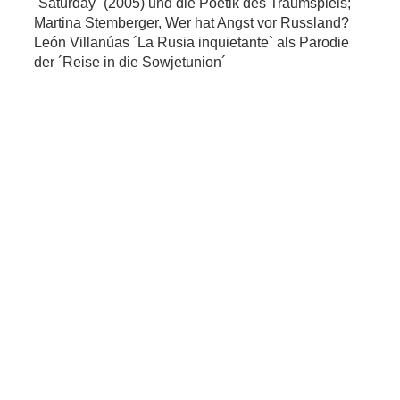
´Saturday´ (2005) und die Poetik des Traumspiels;
Martina Stemberger, Wer hat Angst vor Russland?
León Villanúas ´La Rusia inquietante` als Parodie
der ´Reise in die Sowjetunion´