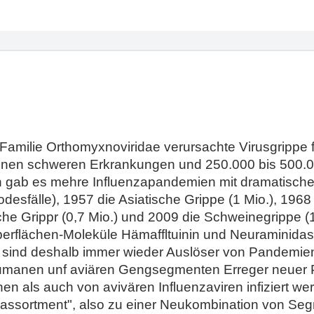
r Familie Orthomyxnoviridae verursachte Virusgrippe
lionen schweren Erkrankungen und 250.000 bis 500.0
 gab es mehre Influenzapandemien mit dramatische
desfälle), 1957 die Asiatische Grippe (1 Mio.), 196
he Grippr (0,7 Mio.) und 2009 die Schweinegrippe (1
berflächen-Moleküle Hämaffltuinin und Neuraminidase
sind deshalb immer wieder Auslöser von Pandemien
humanen unf aviären Gengsegmenten Erreger neuer
 als auch von avivären Influenzaviren infiziert we
eassortment", also zu einer Neukombination von Se