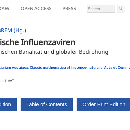
.ÖAW
OPEN ACCESS
PRESS
BREM (Hg.)
ische Influenzaviren
wischen Banalität und globaler Bedrohung
iarium Austriaca. Classis mathematica et historico-naturalis. Acta et Comm
incl. VAT
ition
Table of Contents
Order Print Edition