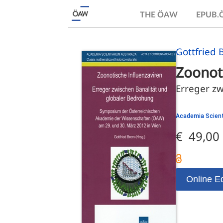
THE ÖAW
EPUB
Gottfried 
Zoonot
Erreger z
Academia Scient
€ 49,00
Online Ed